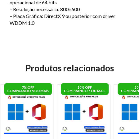
operacional de 64 bits
– Resolução necessária: 800×600
– Placa Gráfica: DirectX 9 ou posterior com driver
WDDM 1.0
Produtos relacionados
7% OFF
10% OFF
10
COMPRANDO 5 OU MAIS
COMPRANDO 5 OU MAIS
COMPRAND