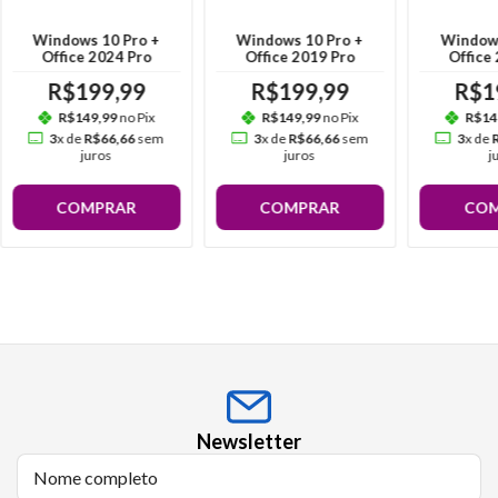
Windows 10 Pro +
Windows 10 Pro +
Windows
Office 2024 Pro
Office 2019 Pro
Office
R$199,99
R$199,99
R$1
R$149,99
no Pix
R$149,99
no Pix
R$14
3
x de
R$66,66
sem
3
x de
R$66,66
sem
3
x de
juros
juros
j
COMPRAR
COMPRAR
COM
Newsletter