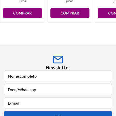
juros
juros
j
COMPRAR
COMPRAR
COM
Newsletter