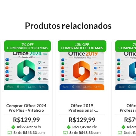
Produtos relacionados
7% OFF
15% OFF
7
COMPRANDO 5 OU MAIS
COMPRANDO 10 OU MAIS
COMPRAND
Comprar Office 2024
Office 2019
Offi
Pro Plus - Vitalício
Professional -
Professi
Vitalício
Vitalício (
R$129,99
R$129,99
R$7
ma
R$97,49
no Pix
R$97,49
no Pix
R$59
3
x de
R$43,33
sem
3
x de
R$43,33
sem
3
x de
R